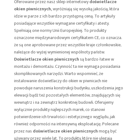
Oferowane przez nasz sklep internetowy
doświetlacze
okien piwnicznych,
wyróżniają się wysoką jakością, która
idzie w parze z ich bardzo przystępną ceną. To artykuły
posiadające wszystkie wymagane certyfikaty i atesty.
Spełniają one normy Unii Europejskiej. To produkty
oznaczone międzynarodowym certyfikatem CE, co oznacza.
że są one aprobowane przez wszystkie kraje członkowskie,
należące do wyżej wymienionej wspólnoty państw.
Doświetlacze okien piwnicznych
są bardzo łatwe w
montażu i demontażu. Czynność ta nie wymaga posiadania
skomplikowanych narzędzi. Warto wspomnieć, że
instalowanie doświetlaczy do okien w piwnicach nie
powoduje naruszenia konstrukcji budynku, uszkodzenia jego
elewacji bądź też pozostałych elementów, znajdujących się
wewnątrz i na zewnątrz konkretnej budowli. Oferujemy
wyłącznie produkty najlepszych marek, co stanowi
potwierdzenie ich trwałości i estetycznego wyglądu, jak
również odporności na intensywną eksploatację. Polecane
przez nas
doświetlacze okien piwnicznych
mogą być
używany przez wiele lat. To produkty, które nie ulegają